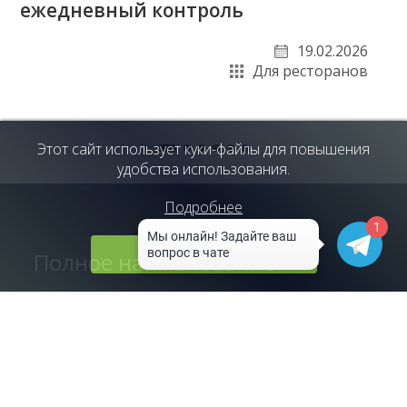
ежедневный контроль
19.02.2026
Для ресторанов
Этот сайт использует куки-файлы для повышения
удобства использования.
Подробнее
1
Принять
Полное наименование:
Общество с ограниченной ответственностью
«ЛУНА СОФТ»
Сокращенное наименование:
ООО «ЛУНА СОФТ»