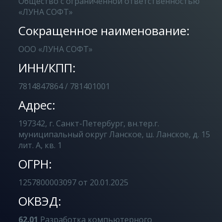
Общество с ограниченной ответственностью
«ЛУНА СОФТ»
Сокращенное наименование:
ООО «ЛУНА СОФТ»
ИНН/КПП:
7814847864 / 781401001
Адрес:
197342, г. Санкт-Петербург, вн.тер.г.
муниципальный округ Ланское, ш. Ланское, д. 15
лит. А, кв. 1
ОГРН:
1257800003097 от 20.01.2025
ОКВЭД:
62.01
Разработка компьютерного