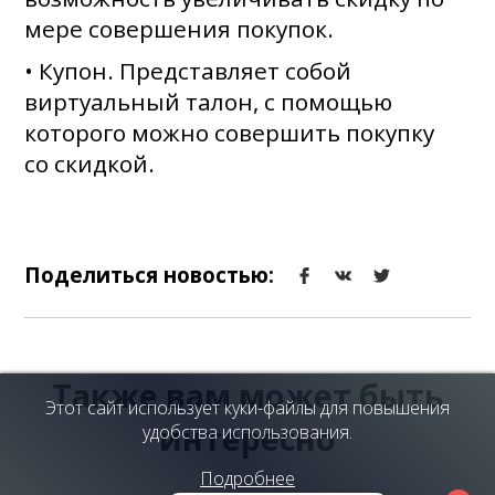
мере совершения покупок.
• Купон. Представляет собой
виртуальный талон, с помощью
которого можно совершить покупку
со скидкой.
Поделиться новостью:
Также вам может быть
Этот сайт использует куки-файлы для повышения
интересно
удобства использования.
Подробнее