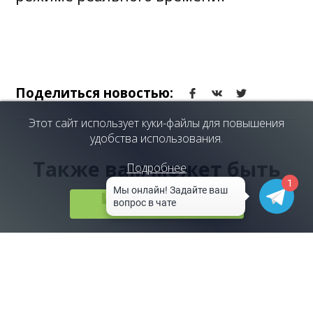
Поделиться новостью:
Этот сайт использует куки-файлы для повышения
удобства использования.
Также вам может быть
Подробнее
1
интересно
Принять
Автоматизация управления
рестораном через цифры и
ежедневный контроль